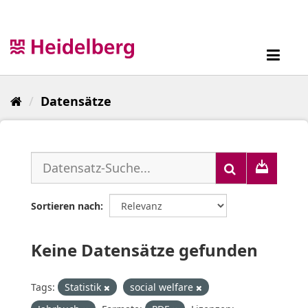
Überspringen
zum
Inhalt
Toggl
navig
Datensätze
Sortieren nach
Keine Datensätze gefunden
Tags:
Statistik
social welfare