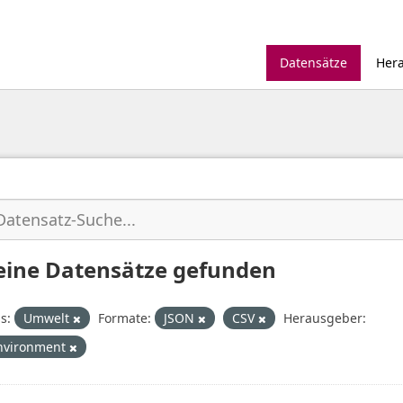
Datensätze
Her
eine Datensätze gefunden
s:
Umwelt
Formate:
JSON
CSV
Herausgeber:
nvironment