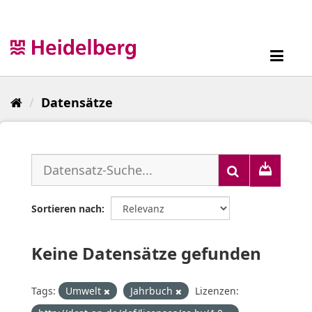
Überspringen
zum
Inhalt
Toggl
navig
Datensätze
Sortieren nach
Keine Datensätze gefunden
Tags:
Umwelt
Jahrbuch
Lizenzen: