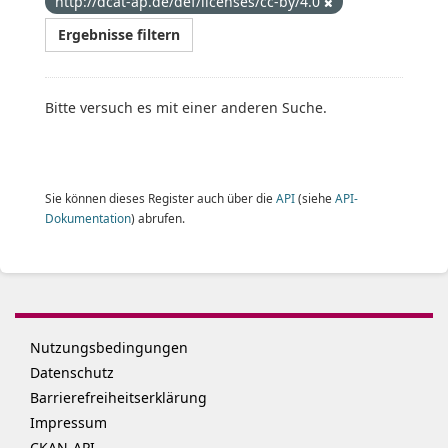
http://dcat-ap.de/def/licenses/cc-by/4.0
Ergebnisse filtern
Bitte versuch es mit einer anderen Suche.
Sie können dieses Register auch über die
API
(siehe
API-
Dokumentation
) abrufen.
Nutzungsbedingungen
Datenschutz
Barrierefreiheitserklärung
Impressum
CKAN-API