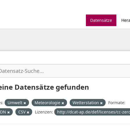
Datensätze
Her
eine Datensätze gefunden
s:
Umwelt
Meteorologie
Wetterstation
Formate:
SON
CSV
Lizenzen:
http://dcat-ap.de/def/licenses/cc-zer