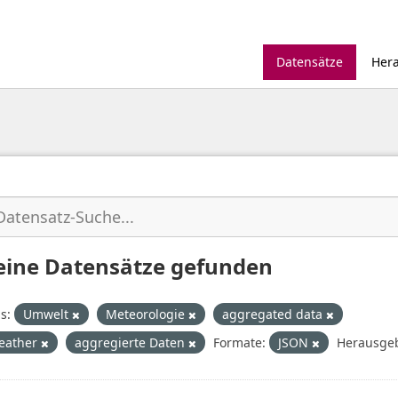
Datensätze
Her
eine Datensätze gefunden
s:
Umwelt
Meteorologie
aggregated data
eather
aggregierte Daten
Formate:
JSON
Herausgeb