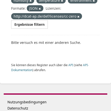
humidity
temperature
environment
Formate:
JSON
Lizenzen:
http://dcat-ap.de/def/licenses/cc-zero
Ergebnisse filtern
Bitte versuch es mit einer anderen Suche.
Sie können dieses Register auch über die
API
(siehe
API-
Dokumentation
) abrufen.
Nutzungsbedingungen
Datenschutz