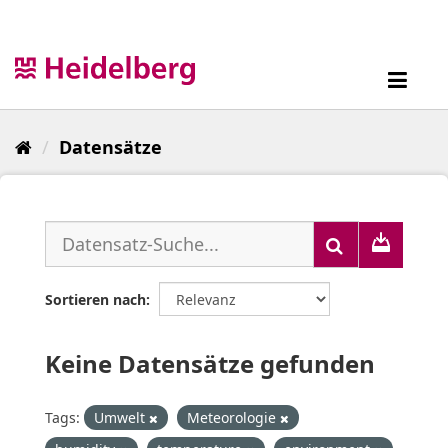
Überspringen
zum
Inhalt
Toggl
navig
Datensätze
Sortieren nach
Keine Datensätze gefunden
Tags:
Umwelt
Meteorologie