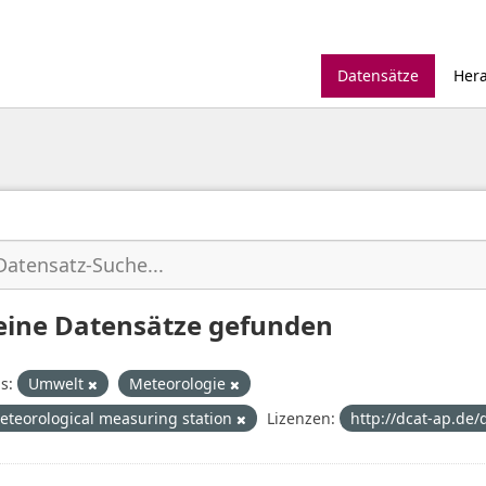
Datensätze
Her
eine Datensätze gefunden
s:
Umwelt
Meteorologie
eteorological measuring station
Lizenzen:
http://dcat-ap.de/