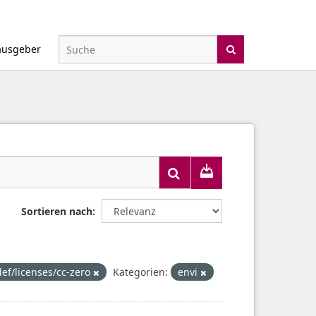
ausgeber
Sortieren nach
def/licenses/cc-zero
Kategorien:
envi