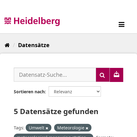
Überspringen
zum
Inhalt
Toggl
navig
Datensätze
Sortieren nach
5 Datensätze gefunden
Tags:
Umwelt
Meteorologie