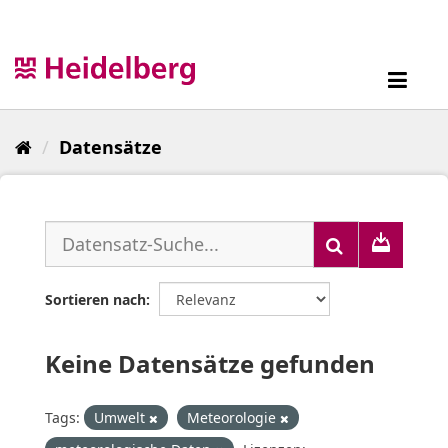
Überspringen
zum
Inhalt
Toggl
navig
Datensätze
Sortieren nach
Keine Datensätze gefunden
Tags:
Umwelt
Meteorologie