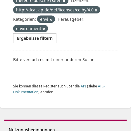
meteorologische Daten
Lizenzen:
http://dcat-ap.de/def/licenses/cc-by/4.0
Kategorien:
envi
Herausgeber:
environment
Ergebnisse filtern
Bitte versuch es mit einer anderen Suche.
Sie können dieses Register auch über die
API
(siehe
API-
Dokumentation
) abrufen.
Nutzungsbedingungen