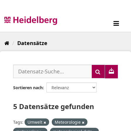
Überspringen
zum
Inhalt
Toggl
navig
Datensätze
Sortieren nach
5 Datensätze gefunden
Tags:
Umwelt
Meteorologie