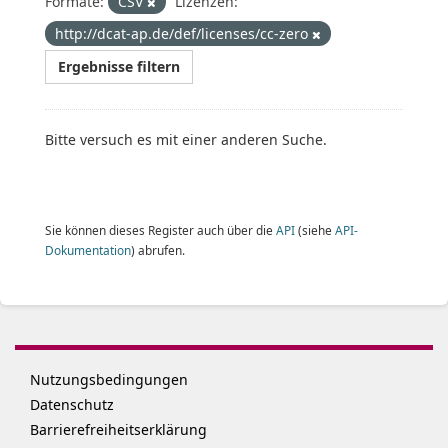
Formate:
CSV
Lizenzen:
http://dcat-ap.de/def/licenses/cc-zero
Ergebnisse filtern
Bitte versuch es mit einer anderen Suche.
Sie können dieses Register auch über die
API
(siehe
API-
Dokumentation
) abrufen.
Nutzungsbedingungen
Datenschutz
Barrierefreiheitserklärung