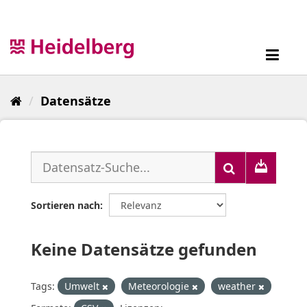
Überspringen
zum
Inhalt
Toggl
navig
Datensätze
Sortieren nach
Keine Datensätze gefunden
Tags:
Umwelt
Meteorologie
weather