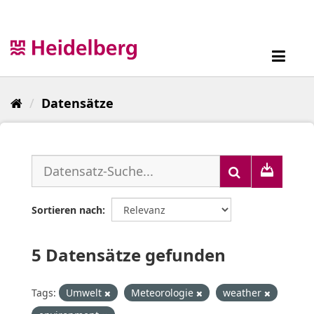
Überspringen
zum
Inhalt
Toggl
navig
Datensätze
Sortieren nach
5 Datensätze gefunden
Tags:
Umwelt
Meteorologie
weather