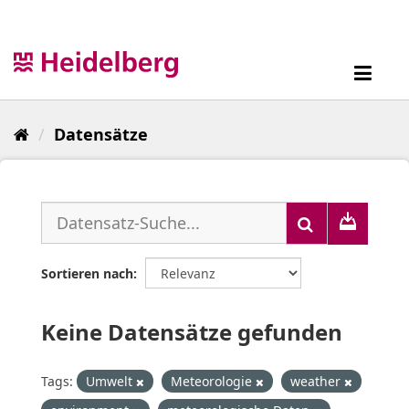
Überspringen
zum
Inhalt
Toggl
navig
Datensätze
Sortieren nach
Keine Datensätze gefunden
Tags:
Umwelt
Meteorologie
weather