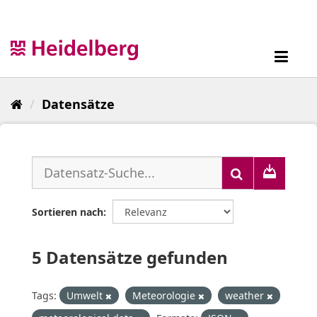
Überspringen
zum
Inhalt
Toggl
navig
Datensätze
Sortieren nach
5 Datensätze gefunden
Tags:
Umwelt
Meteorologie
weather