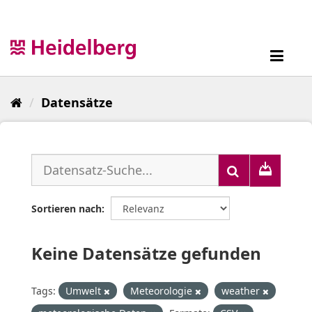
Überspringen
zum
Inhalt
Toggl
navig
Datensätze
Sortieren nach
Keine Datensätze gefunden
Tags:
Umwelt
Meteorologie
weather