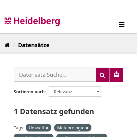
Überspringen
zum
Inhalt
Toggl
navig
Datensätze
Sortieren nach
1 Datensatz gefunden
Tags:
Umwelt
Meteorologie