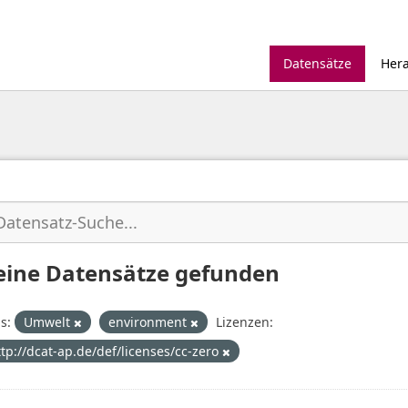
Datensätze
Her
eine Datensätze gefunden
s:
Umwelt
environment
Lizenzen:
ttp://dcat-ap.de/def/licenses/cc-zero