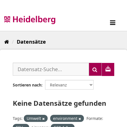
Überspringen
zum
Inhalt
Toggl
navig
Datensätze
Sortieren nach
Keine Datensätze gefunden
Tags:
Umwelt
environment
Formate: