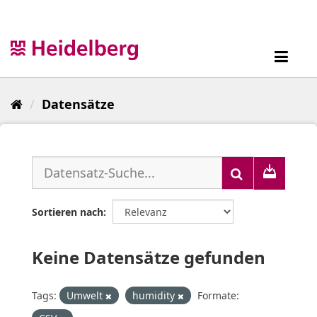
Überspringen
zum
Inhalt
Toggl
navig
Datensätze
Sortieren nach
Keine Datensätze gefunden
Tags:
Umwelt
humidity
Formate: