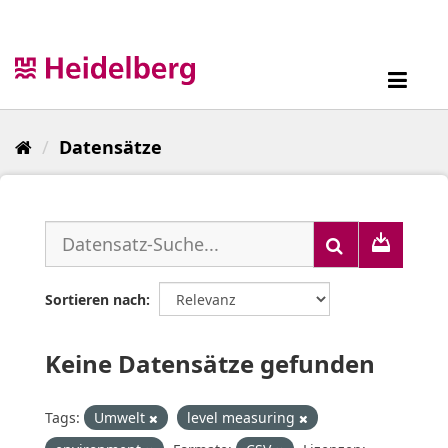
Überspringen
zum
Inhalt
Toggl
navig
Datensätze
Sortieren nach
Keine Datensätze gefunden
Tags:
Umwelt
level measuring