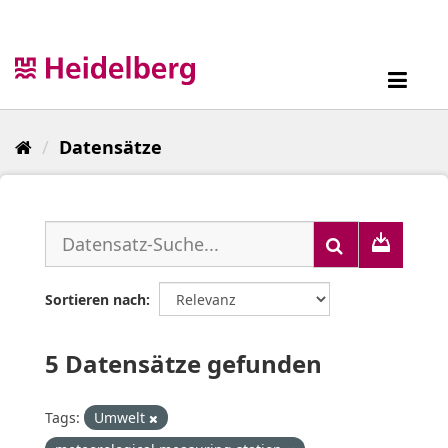
Überspringen
zum
Inhalt
Toggl
navig
Datensätze
Sortieren nach
5 Datensätze gefunden
Tags:
Umwelt