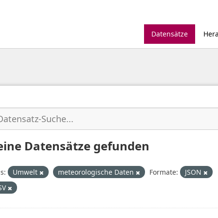
Datensätze
Her
eine Datensätze gefunden
s:
Umwelt
meteorologische Daten
Formate:
JSON
SV