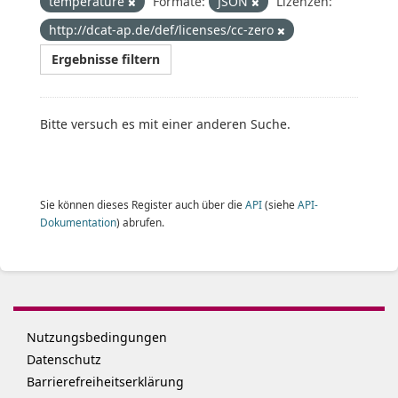
temperature
Formate:
JSON
Lizenzen:
http://dcat-ap.de/def/licenses/cc-zero
Ergebnisse filtern
Bitte versuch es mit einer anderen Suche.
Sie können dieses Register auch über die
API
(siehe
API-
Dokumentation
) abrufen.
Nutzungsbedingungen
Datenschutz
Barrierefreiheitserklärung