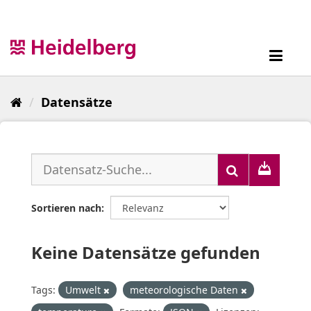
Überspringen
zum
Inhalt
Toggl
navig
Datensätze
Sortieren nach
Keine Datensätze gefunden
Tags:
Umwelt
meteorologische Daten