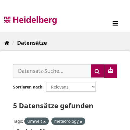
Überspringen
zum
Inhalt
Toggl
navig
Datensätze
Sortieren nach
5 Datensätze gefunden
Tags:
Umwelt
meteorology