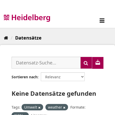
Überspringen
zum
Inhalt
Toggl
navig
Datensätze
Sortieren nach
Keine Datensätze gefunden
Tags:
Umwelt
weather
Formate: