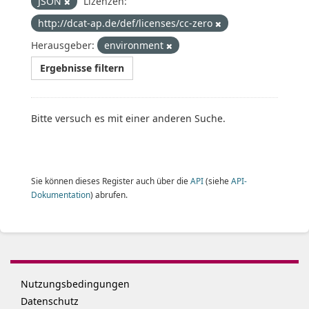
JSON
Lizenzen:
http://dcat-ap.de/def/licenses/cc-zero
Herausgeber:
environment
Ergebnisse filtern
Bitte versuch es mit einer anderen Suche.
Sie können dieses Register auch über die
API
(siehe
API-
Dokumentation
) abrufen.
Nutzungsbedingungen
Datenschutz