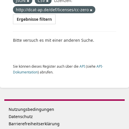
JSON
CSV
Lizenzen:
http://dcat-ap.de/def/licenses/cc-zero
Ergebnisse filtern
Bitte versuch es mit einer anderen Suche.
Sie können dieses Register auch über die
API
(siehe
API-
Dokumentation
) abrufen.
Nutzungsbedingungen
Datenschutz
Barrierefreiheitserklärung