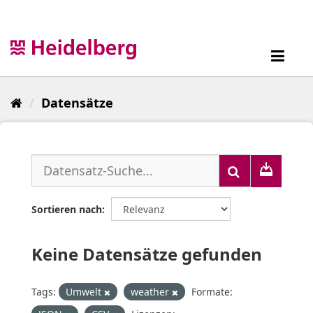
Überspringen
zum
Inhalt
Toggl
navig
Datensätze
Sortieren nach
Keine Datensätze gefunden
Tags:
Umwelt
weather
Formate: