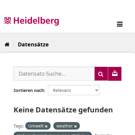
Überspringen
zum
Inhalt
Toggl
navig
Datensätze
Sortieren nach
Keine Datensätze gefunden
Tags:
Umwelt
weather