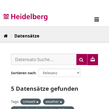
Überspringen
zum
Inhalt
Toggl
navig
Datensätze
Sortieren nach
5 Datensätze gefunden
Tags:
Umwelt
weather