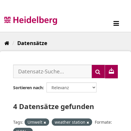
Überspringen
zum
Inhalt
Toggl
navig
Datensätze
Sortieren nach
4 Datensätze gefunden
Tags:
Umwelt
weather station
Formate: