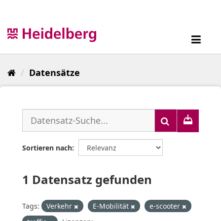
Überspringen
zum
Inhalt
Toggl
navig
Datensätze
Sortieren nach
1 Datensatz gefunden
Tags:
Verkehr
E-Mobilität
e-scooter