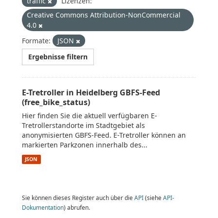
traffic
Lizenzen:
Creative Commons Attribution-NonCommercial
4.0
Formate:
JSON
Ergebnisse filtern
E-Tretroller in Heidelberg GBFS-Feed
(free_bike_status)
Hier finden Sie die aktuell verfügbaren E-
Tretrollerstandorte im Stadtgebiet als
anonymisierten GBFS-Feed. E-Tretroller können an
markierten Parkzonen innerhalb des...
JSON
Sie können dieses Register auch über die
API
(siehe
API-
Dokumentation
) abrufen.