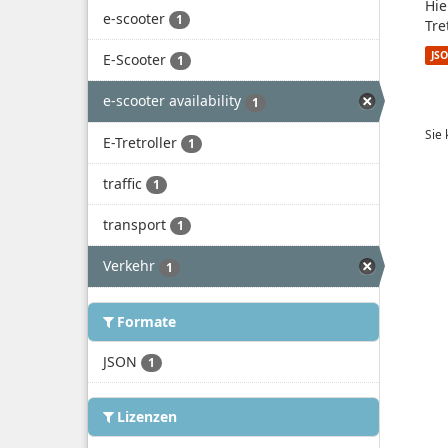
Hie
e-scooter
1
Tre
JS
E-Scooter
1
e-scooter availability
1
Sie
E-Tretroller
1
traffic
1
transport
1
Verkehr
1
Formate
JSON
1
Lizenzen