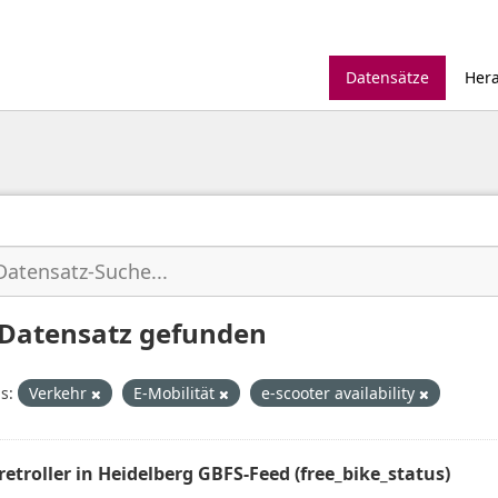
Datensätze
Her
 Datensatz gefunden
s:
Verkehr
E-Mobilität
e-scooter availability
Tretroller in Heidelberg GBFS-Feed (free_bike_status)