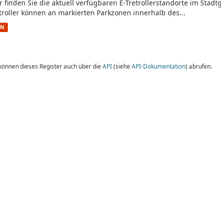
r finden Sie die aktuell verfügbaren E-Tretrollerstandorte im Stad
troller können an markierten Parkzonen innerhalb des...
ON
 können dieses Register auch über die
API
(siehe
API-Dokumentation
) abrufen.