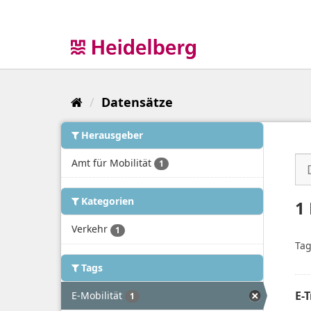
Überspringen
zum
Inhalt
Datensätze
Herausgeber
Amt für Mobilität
1
Kategorien
1
Verkehr
1
Tag
Tags
E-
E-Mobilität
1