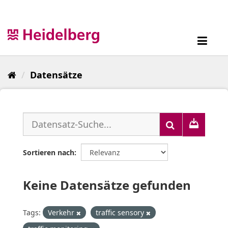
Überspringen
zum
Inhalt
Toggl
navig
Datensätze
Sortieren nach
Keine Datensätze gefunden
Tags:
Verkehr
traffic sensory