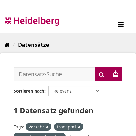
Überspringen
zum
Inhalt
Toggl
navig
Datensätze
Sortieren nach
1 Datensatz gefunden
Tags:
Verkehr
transport