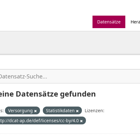
Datensätze
Her
eine Datensätze gefunden
s:
Versorgung
Statistikdaten
Lizenzen:
ttp://dcat-ap.de/def/licenses/cc-by/4.0