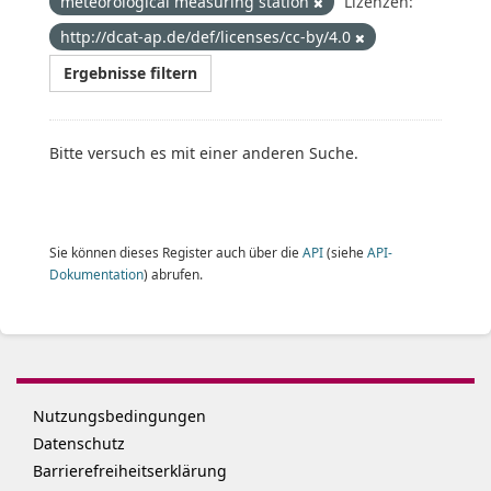
meteorological measuring station
Lizenzen:
http://dcat-ap.de/def/licenses/cc-by/4.0
Ergebnisse filtern
Bitte versuch es mit einer anderen Suche.
Sie können dieses Register auch über die
API
(siehe
API-
Dokumentation
) abrufen.
Nutzungsbedingungen
Datenschutz
Barrierefreiheitserklärung