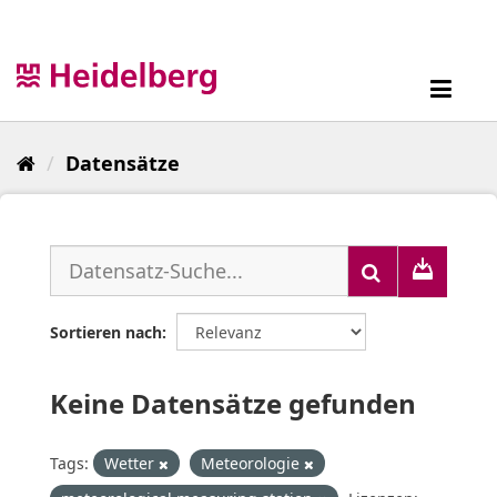
Überspringen
zum
Inhalt
Toggl
navig
Datensätze
Sortieren nach
Keine Datensätze gefunden
Tags:
Wetter
Meteorologie