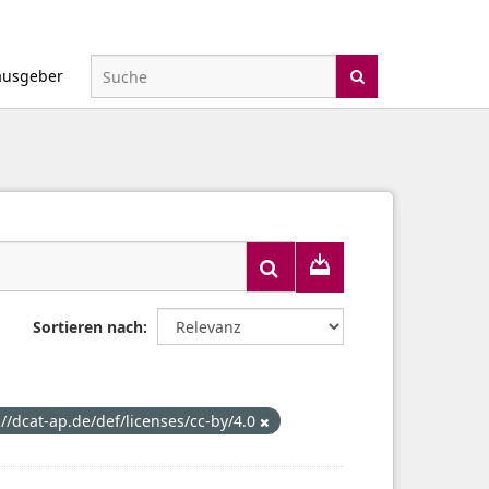
ausgeber
Sortieren nach
://dcat-ap.de/def/licenses/cc-by/4.0