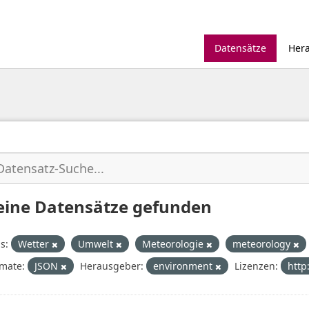
Datensätze
Her
eine Datensätze gefunden
s:
Wetter
Umwelt
Meteorologie
meteorology
mate:
JSON
Herausgeber:
environment
Lizenzen:
http