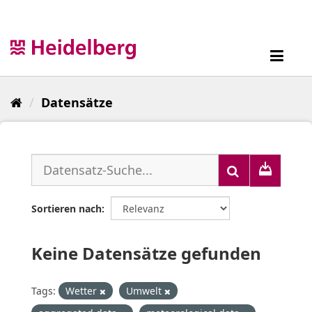
Überspringen
zum
Inhalt
Toggl
navig
Datensätze
Sortieren nach
Keine Datensätze gefunden
Tags:
Wetter
Umwelt