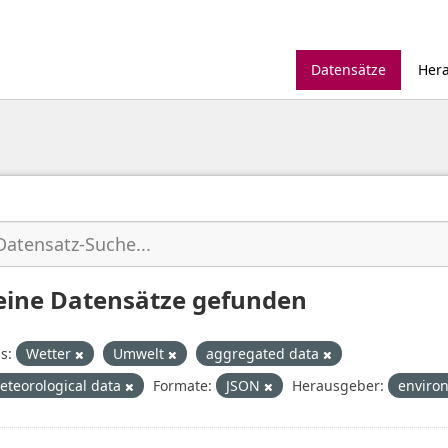
Datensätze
Her
eine Datensätze gefunden
s:
Wetter
Umwelt
aggregated data
eteorological data
Formate:
JSON
Herausgeber:
enviro