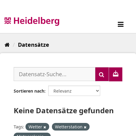
Überspringen
zum
Inhalt
Toggl
navig
Datensätze
Sortieren nach
Keine Datensätze gefunden
Tags:
Wetter
Wetterstation