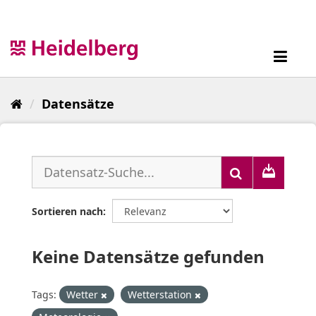
Überspringen
zum
Inhalt
Toggl
navig
Datensätze
Sortieren nach
Keine Datensätze gefunden
Tags:
Wetter
Wetterstation