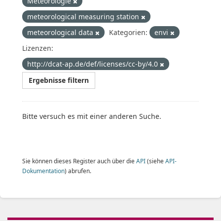
Meteorologie
meteorological measuring station
meteorological data
Kategorien:
envi
Lizenzen:
http://dcat-ap.de/def/licenses/cc-by/4.0
Ergebnisse filtern
Bitte versuch es mit einer anderen Suche.
Sie können dieses Register auch über die
API
(siehe
API-
Dokumentation
) abrufen.