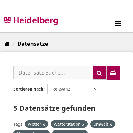
Überspringen
zum
Inhalt
Toggl
navig
Datensätze
Sortieren nach
5 Datensätze gefunden
Tags:
Wetter
Wetterstation
Umwelt