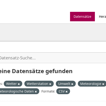
Datensätze
Her
eine Datensätze gefunden
s:
Wetter
Wetterstation
Umwelt
Meteorologie
eteorologische Daten
Formate:
CSV