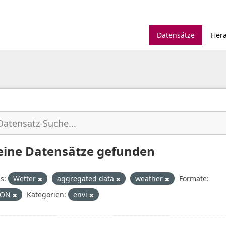
Datensätze
Her
eine Datensätze gefunden
s:
Wetter
aggregated data
weather
Formate:
SON
Kategorien:
envi