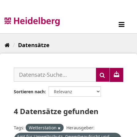
Überspringen
zum
Inhalt
Toggl
navig
Datensätze
Sortieren nach
4 Datensätze gefunden
Tags:
Wetterstation
Herausgeber:
Amt für Umweltschutz, Gewerbeaufsicht und