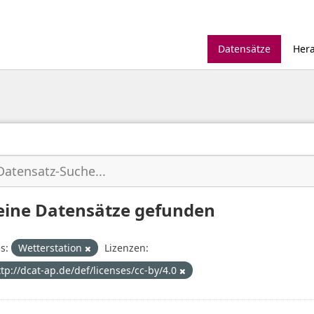
Datensätze
Her
eine Datensätze gefunden
s:
Wetterstation
Lizenzen:
ttp://dcat-ap.de/def/licenses/cc-by/4.0