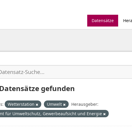
Datensätze
Her
 Datensätze gefunden
s:
Wetterstation
Umwelt
Herausgeber:
mt für Umweltschutz, Gewerbeaufsicht und Energie