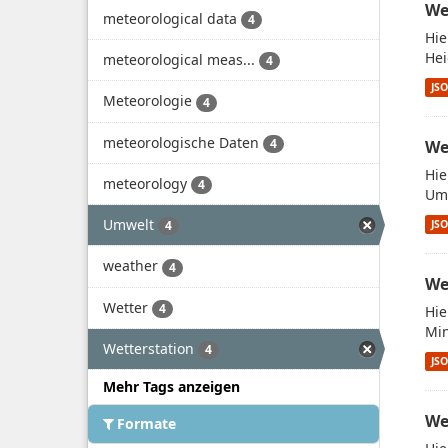
We
meteorological data
4
Hie
Hei
meteorological meas...
4
JS
Meteorologie
4
meteorologische Daten
4
We
Hie
meteorology
4
Umw
Umwelt
JS
4
weather
4
We
Wetter
4
Hie
Min
Wetterstation
4
JS
Mehr Tags anzeigen
We
Formate