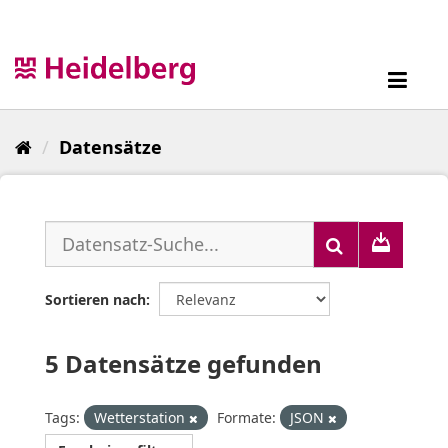
Überspringen
zum
Inhalt
Toggl
navig
Datensätze
Sortieren nach
5 Datensätze gefunden
Tags:
Wetterstation
Formate:
JSON