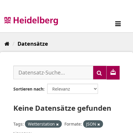
Überspringen
zum
Inhalt
Toggl
navig
Datensätze
Sortieren nach
Keine Datensätze gefunden
Tags:
Wetterstation
Formate:
JSON