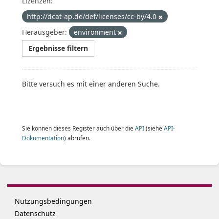
Lizenzen:
http://dcat-ap.de/def/licenses/cc-by/4.0
Herausgeber:
environment
Ergebnisse filtern
Bitte versuch es mit einer anderen Suche.
Sie können dieses Register auch über die
API
(siehe
API-
Dokumentation
) abrufen.
Nutzungsbedingungen
Datenschutz