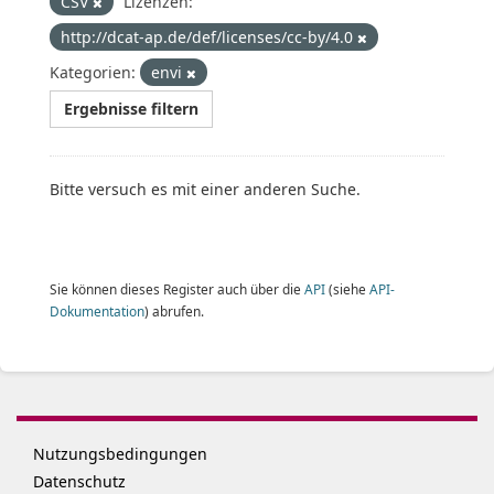
CSV
Lizenzen:
http://dcat-ap.de/def/licenses/cc-by/4.0
Kategorien:
envi
Ergebnisse filtern
Bitte versuch es mit einer anderen Suche.
Sie können dieses Register auch über die
API
(siehe
API-
Dokumentation
) abrufen.
Nutzungsbedingungen
Datenschutz