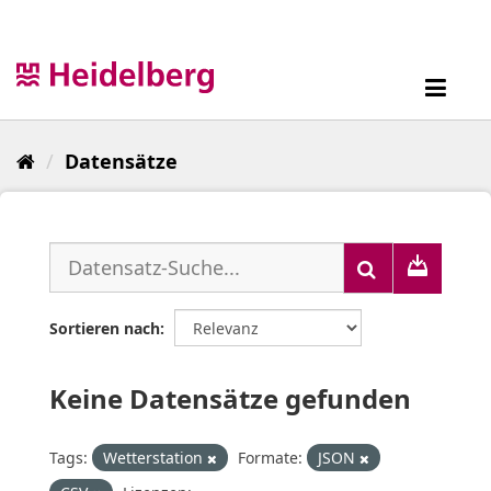
Überspringen
zum
Inhalt
Toggl
navig
Datensätze
Sortieren nach
Keine Datensätze gefunden
Tags:
Wetterstation
Formate:
JSON