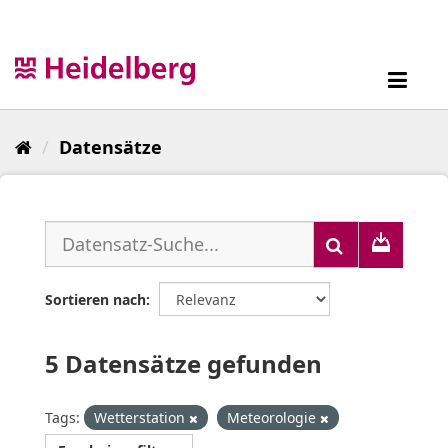
Überspringen
zum
Inhalt
Toggl
navig
Datensätze
Sortieren nach
5 Datensätze gefunden
Tags:
Wetterstation
Meteorologie